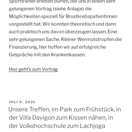
Sporttrainer erleben dürfen, der uns in einem sehr
gelungenen Vortrag (siehe Anlage) die
Möglichkeiten speziell für Brustkrebspatientinnen
vorgestellt hat. Wir konnten theoretisch und dann
auch praktisch uns davon überzeugen lassen. Eine
sehr gelungenen Sache. Kleiner Wermutstropfen die
Finanzierung, hier hoffen wir auf erfolgreiche
Gespräche mit den Krankenkassen.
Hier geht’s zum Vortrag
VERÖFFENTLICHT
JULI 6, 2021
AM
Unsere Treffen, im Park zum Frühstück, in
der Villa Davigon zum Kissen nähen, in
der Volkshochschule zum Lachjoga