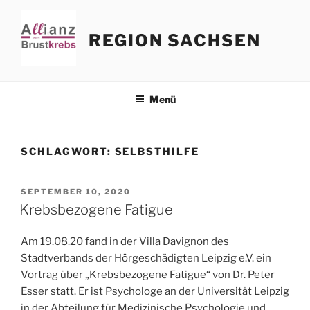
Zum
Inhalt
REGION SACHSEN
springen
Menü
SCHLAGWORT:
SELBSTHILFE
VERÖFFENTLICHT
SEPTEMBER 10, 2020
AM
Krebsbezogene Fatigue
Am 19.08.20 fand in der Villa Davignon des
Stadtverbands der Hörgeschädigten Leipzig e.V. ein
Vortrag über „Krebsbezogene Fatigue“ von Dr. Peter
Esser statt. Er ist Psychologe an der Universität Leipzig
in der Abteilung für Medizinische Psychologie und