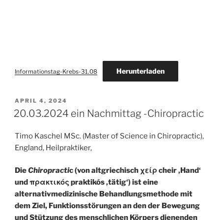
Herunterladen
Informationstag-Krebs-31.08
VERÖFFENTLICHT
APRIL 4, 2024
AM
20.03.2024 ein Nachmittag -Chiropractic
Timo Kaschel MSc. (Master of Science in Chiropractic),
England, Heilpraktiker,
Die
Chiropracti
c (von altgriechisch χείρ cheir ‚Hand‘
und πρακτικός praktikós ‚tätig‘) ist eine
alternativmedizinische Behandlungsmethode mit
dem Ziel, Funktionsstörungen an den der Bewegung
und Stützung des menschlichen Körpers dienenden