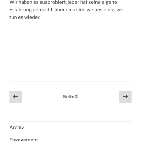
Wir haben es ausprobiert, jeder hat seine eigene
Erfahrung gemacht, über eins sind wir uns einig, wir
tun es wieder.
Seitennummerierung
Vorherige
Näch
Seite
2
Seite
Seit
der
Beiträge
Archiv
Engagement