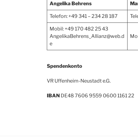
Angelika Behrens
Ma
Telefon: +49 341 – 234 28 187
Tel
Mobil: +49 170 482 25 43
AngelikaBehrens_Allianz@web.d
Mob
e
Spendenkonto
VR Uffenheim-Neustadt e.G.
IBAN
DE48 7606 9559 0600 1161 22