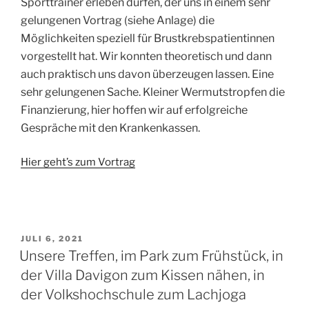
Sporttrainer erleben dürfen, der uns in einem sehr
gelungenen Vortrag (siehe Anlage) die
Möglichkeiten speziell für Brustkrebspatientinnen
vorgestellt hat. Wir konnten theoretisch und dann
auch praktisch uns davon überzeugen lassen. Eine
sehr gelungenen Sache. Kleiner Wermutstropfen die
Finanzierung, hier hoffen wir auf erfolgreiche
Gespräche mit den Krankenkassen.
Hier geht’s zum Vortrag
VERÖFFENTLICHT
JULI 6, 2021
AM
Unsere Treffen, im Park zum Frühstück, in
der Villa Davigon zum Kissen nähen, in
der Volkshochschule zum Lachjoga